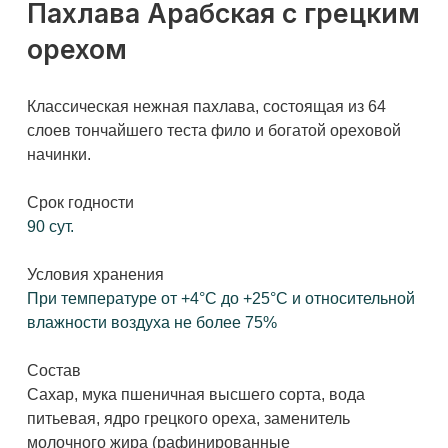
начинки.
Срок годности
90 сут.
Условия хранения
При температуре от +4°С до +25°С и относительной
влажности воздуха не более 75%
Состав
Сахар, мука пшеничная высшего сорта, вода
питьевая, ядро грецкого ореха, заменитель
молочного жира (рафинированные
дезодорированные растительные масла, в том
числе, модифицированные (пальмовое масло и его
фракции, подсолнечное масло), эмульгаторы (E 471,
соевый лецитин), крахмал кукурузный, соль
пищевая, корица молотая, регулятор кислотности
(лимонная кислота), дрожжи хлебопекарные сухие
инстантные, консервант (сорбат калия).
Пищевая и энергетическая ценность на 100 г
продукта
Белки – 5,0; жиры – 20,0; углеводы – 57,0; ккал 430/
кДж 1820.