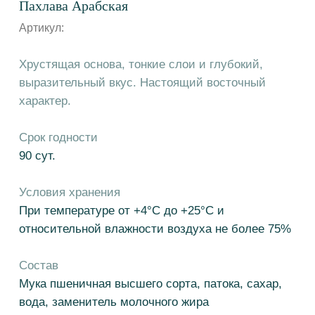
Срок годности
90 сут.
Условия хранения
При температуре от +4°С до +25°С и
относительной влажности воздуха не более 75%
Состав
Мука пшеничная высшего сорта, патока, сахар,
вода, заменитель молочного жира
(рафинированные дезодорированные
растительные масла, в том числе,
модифицированные (пальмовое масло и его
фракции, подсолнечное масло), эмульгаторы (E
471, соевый лецитин), антиокислитель
аскорбилпальмитат, краситель Е 160а), ядро
арахиса, ядро подсолнечника, крахмал
кукурузный, кокосовая стружка, соль, корица
молотая, дрожжи хлебопекарные сухие
инстантные, регулятор кислотности (лимонная
кислота), краситель пищевой (Е 102, Е 133)​