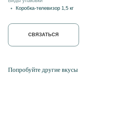
Пахлава Долма с грецким орехом
Пахлава Трубочки с кешь
Сочная и лёгкая, с тонкими слоями
Слои тончайшего теста, на
теста и богатой ореховой начинкой
ореховая сердцевина и ма
сливочный оттенок