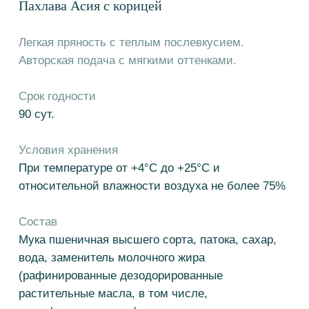
90 сут.
Условия хранения
При температуре от +4°С до +25°С и
относительной влажности воздуха не более 75%
Состав
Мука пшеничная высшего сорта, патока, сахар,
вода, заменитель молочного жира
(рафинированные дезодорированные
растительные масла, в том числе,
модифицированные (пальмовое масло и его
фракции, подсолнечное масло), эмульгаторы (E
471, соевый лецитин), антиокислитель
аскорбилпальмитат, краситель Е 160а), ядро
арахиса, ядро подсолнечника, крахмал
кукурузный, кокосовая стружка, соль, корица
молотая, дрожжи хлебопекарные сухие
инстантные, регулятор кислотности (лимонная
кислота), краситель пищевой (Е 102, Е 133).​
Пищевая и энергетическая ценность на 100 г
продукта