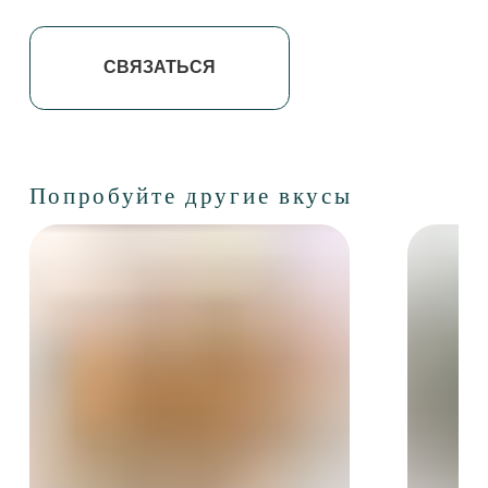
Пахлава Арабская
Пахлава Сирийская с гре
орехом
Пластичная структура,
обволакивающая начинка и
Слоистая структура, умере
выраженный профиль с долгим
сладость и тёплый ореховы
послевкусием