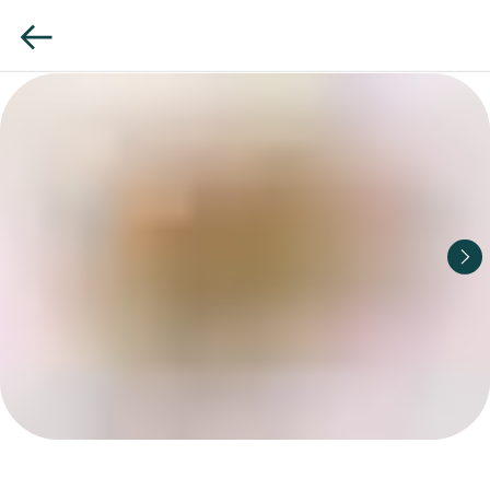
Пахлава Асия с корицей
Легкая пряность с теплым послевкусием.
Авторская подача с мягкими оттенками. ​
Срок годности