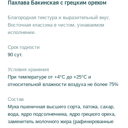
Срок годности
90 сут.
Условия хранения
При температуре от +4°С до +25°С и
относительной влажности воздуха не более 75%
Состав
Мука пшеничная высшего сорта, патока, сахар,
вода, ядро подсолнечника, ядро грецкого ореха,
заменитель молочного жира (рафинированные
дезодорированные растительные масла, в том
числе, модифицированные (пальмовое масло и
его фракции, подсолнечное масло), эмульгаторы
(E 471, соевый лецитин), антиокислитель
аскорбилпальмитат, краситель Е 160а), продукт
яичный (меланж), корица молотая, дрожжи
хлебопекарные сухие инстантные, желатин
пищевой говяжий, регулятор кислотности
(лимонная кислота)​
Пищевая и энергетическая ценность на 100 г
продукта