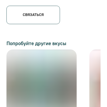
Пахлава Бакинская с грецким
Пахлава Фирменная с
орехом
фундуком
Новая форма, ярко выраженная
Контраст форм и вкусов: с
ореховая начинка и ровная текстура
жареный фундук, внутри —
любимой классики
грецкий орех