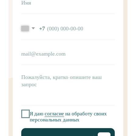
Контакты
Меню
+7 (495) 960-25-43
о компании
info@arianstar.ru
продукция
г. Москва,
партнерам
ул. Пермская, д. 1,
контакты
стр. 7-8
Юридическая информация
политика конфиденциальности
пользовательское соглашение
политика обработки персональных данных
©ООО «Арианстар», 2025
Разработка сайта