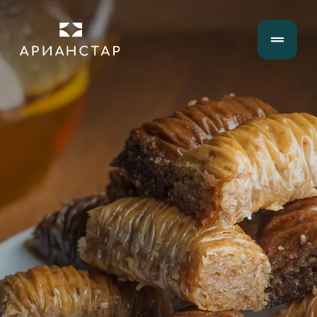
Опыт стал системой.
Вкус — визитной
карточкой
За каждым кусочком — опыт, принципы,