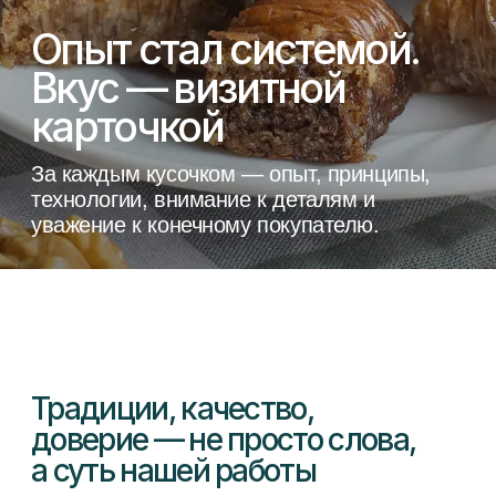
технологии, внимание к деталям и
уважение к конечному покупателю.
Традиции, качество,
доверие — не просто слова,
а суть нашей работы
Более 10 лет мы развиваем продукт,
сохраняя уважение к ремеслу и делая его
доступным для разных семей и праздников
Безопасность и контроль
Каждая партия пахлавы проходит
строгий внутренний контроль — мы
придерживаемся системы
менеджмента качества и производим
продукцию по стандартам пищевой
безопасности