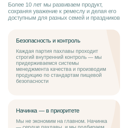
Начинка — в приоритете
Мы не экономим на главном. Начинка
— сердце пахлавы, и мы подбираем
ингредиенты с особым вниманием:
вкус, текстура, баланс – всё выверено
до мелочей
Надёжность и порядочность
Мы строим бизнес на доверии:
к покупателям, партнёрам,
сотрудникам. Не работаем
с поставщиками с сомнительной
репутацией, не обещаем того, чего
не можем выполнить, и не экономим за
счёт честности
Опыт, ставший стандартом
Мы сами разрабатывали форму,
внешний вид и упаковку большинства
видов пахлавы. С 2014 года наши
решения используются в производстве