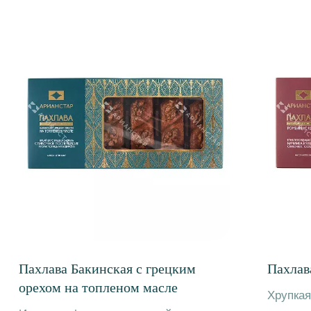
Контакты
Меню
+7 (495) 960-25-43
о компании
info@arianstar.ru
продукция
г. Москва,
партнерам
ул. Пермская, д. 1,
контакты
стр. 7-8
Юридическая информация
политика конфиденциальности
пользовательское соглашение
политика обработки персональных данных
©ООО «Арианстар», 2025
Разработка сайта