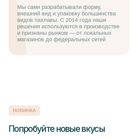
Пахлава Бакинская с грецким
Пахлава Ромбики с кеш
орехом на топленом масле
Хрупкая слоёная текстура
кешью, умеренная сладос
Изящная форма, многослойное тонкое
по‑настоящему премиальн
тесто, мягкий хруст и лёгкое
ПОСМОТРЕТЬ ВСЕ НОВИНКИ
сливочное послевкусие